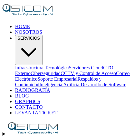
HOME
NOSOTROS
SERVICIOS
Infraestructura Tecnológica
Servidores Cloud
CTO
Externo
Ciberseguridad
CCTV y Control de Acceso
Correo
Electrónico
Soporte Empresarial
Respaldos y
Continuidad
Inteligencia Artificial
Desarrollo de Software
RADIOGRAFÍA
BLOG
GRAPHICS
CONTACTO
LEVANTA TICKET