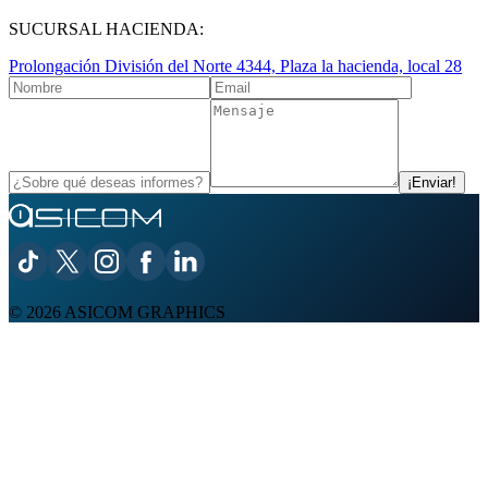
SUCURSAL HACIENDA:
Prolongación División del Norte 4344, Plaza la hacienda, local 28
¡Enviar!
©
2026
ASICOM GRAPHICS